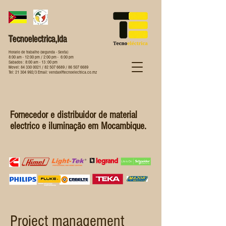
Tecnoelectrica,lda
Horario de trabalho (segunda - Sexta)
8:00 am - 12:00 pm / 2:00 pm - 6:00 pm
Sabados : 8:00 am - 13 :00 pm
Movel:
84 330 0021
/
82 507 6689
/
86 507 6689
Tel:
21 304 992
/3 Email:
vendas@tecnoelectrica.co.mz
Fornecedor e distribuidor de material
electrico e iluminação em Mocambique.
Project management