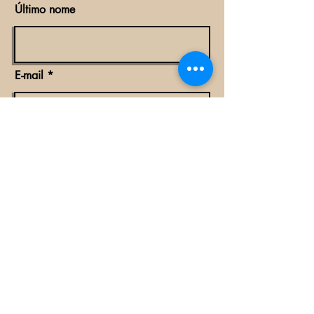
Último nome
E-mail
Concordo com os termos e condições.
Subscreva-se
Contactos:
Tecnoeléctrica, Lda
Avenida Fernão de Magalhães 973/ Maputo-Mocambique
Tel
21 30 49 92
/
3 84 33 000 21
Email:
vendas@tecnoelectrica.co.mz