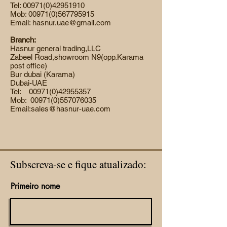
Tel:
00971(0)42951910
Mob:
00971(0)567795915
Email:
hasnur.uae@gmail.com
Branch:
Hasnur general trading,LLC
Zabeel Road,showroom N9(opp.Karama
post office)
Bur dubai (Karama)
Dubai-UAE
Tel:
00971(0)42955357
Mob:
00971(0)557076035
Email:
sales@hasnur-uae.com
Subscreva-se e fique atualizado:
Primeiro nome