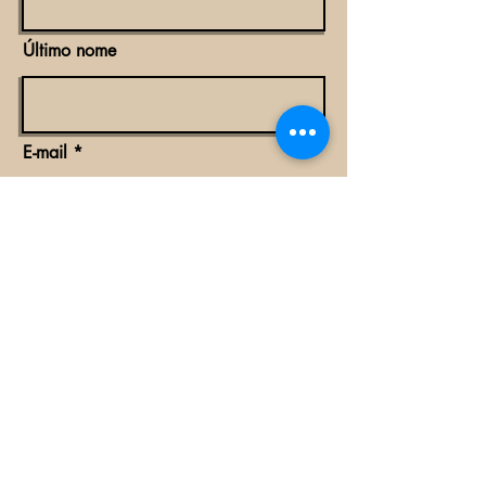
Último nome
E-mail
Concordo com os termos e condições.
Subscreva-se
Contactos:
Tecnoeléctrica, Lda
Avenida Fernão de Magalhães 973/ Maputo-Mocambique
Tel
21 30 49 92
/
3 84 33 000 21
Email:
vendas@tecnoelectrica.co.mz