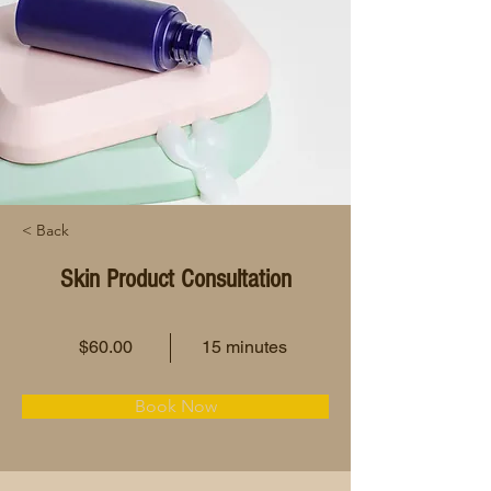
< Back
Skin Product Consultation
$60.00
15 minutes
Book Now