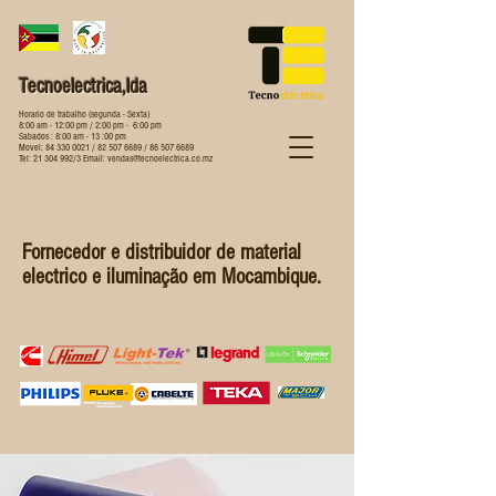
Tecnoelectrica,lda
Horario de trabalho (segunda - Sexta)
8:00 am - 12:00 pm / 2:00 pm - 6:00 pm
Sabados : 8:00 am - 13 :00 pm
Movel:
84 330 0021
/
82 507 6689
/
86 507 6689
Tel:
21 304 992
/3 Email:
vendas@tecnoelectrica.co.mz
Fornecedor e distribuidor de material
electrico e iluminação em Mocambique.