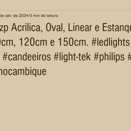
de abr. de 2024
0 min de leitura
p Acrilica, Oval, Linear e Estan
0cm, 120cm e 150cm. #ledlights
 #candeeiros #light-tek #philips
mocambique