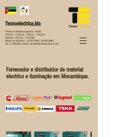
Tecnoelectrica,lda
Horario de trabalho (segunda - Sexta)
8:00 am - 12:00 pm / 2:00 pm - 6:00 pm
Sabados : 8:00 am - 13 :00 pm
Movel:
84 330 0021
/
82 507 6689
/
86 507 6689
Tel:
21 304 992
/3 Email:
vendas@tecnoelectrica.co.mz
Fornecedor e distribuidor de material
electrico e iluminação em Mocambique.