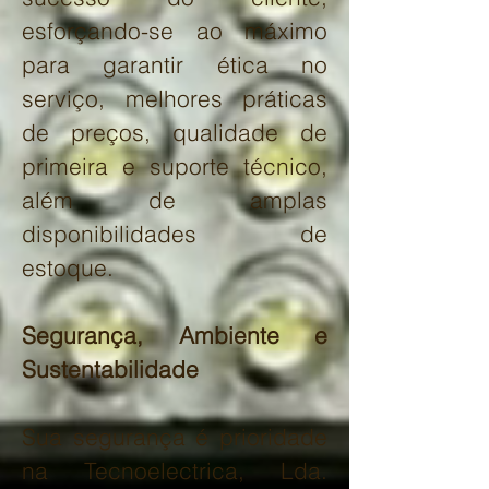
esforçando-se ao máximo
para garantir ética no
serviço, melhores práticas
de preços, qualidade de
primeira e suporte técnico,
além de amplas
disponibilidades de
estoque.
Segurança, Ambiente e
Sustentabilidade
Sua segurança é prioridade
na Tecnoelectrica, Lda.