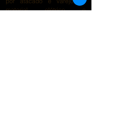
por atacado e varejo de
material elétrico e
iluminação em Moçambique.
Somos uma empresa
reputada e parceira de
preferência para
fornecimento e execução de
vários projetos de renome
em Moçambique, de Maputo
ao Rovuma. Seja você um
revendedor, grossista,
instalador, indústria,
empresa privada ou
individual, garantimos uma
solução completa em