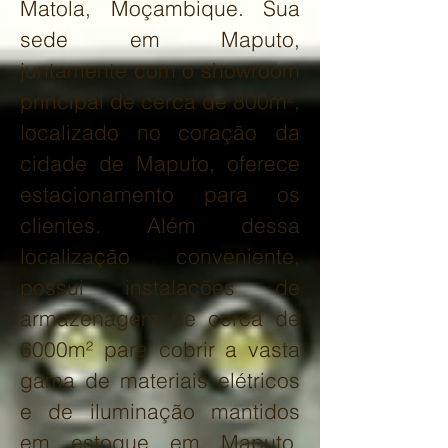
Matola, Moçambique. Sua
sede em Maputo,
juntamente com o showroom
principal de cerca de 800m²,
localizado no coração da
cidade de Maputo, oferece
estacionamento para os
clientes. Além dessa
localização conveniente,
possui instalações de
armazenagem de cerca de
6000m² para cobrir a vasta
gama de materiais elétricos
e de iluminação mantidos
em estoque em Maputo,