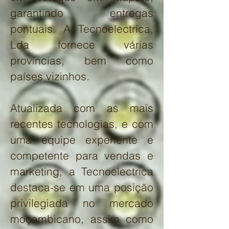
garantindo entregas
pontuais. A Tecnoelectrica,
Lda fornece várias
províncias, bem como
países vizinhos.
Atualizada com as mais
recentes tecnologias, e com
uma equipe experiente e
competente para vendas e
marketing, a Tecnoelectrica
destaca-se em uma posição
privilegiada no mercado
moçambicano, assim como