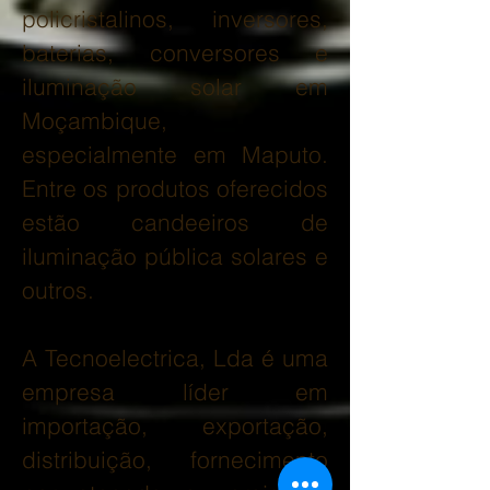
policristalinos, inversores,
baterias, conversores e
iluminação solar em
Moçambique,
especialmente em Maputo.
Entre os produtos oferecidos
estão candeeiros de
iluminação pública solares e
outros.
A Tecnoelectrica, Lda é uma
empresa líder em
importação, exportação,
distribuição, fornecimento