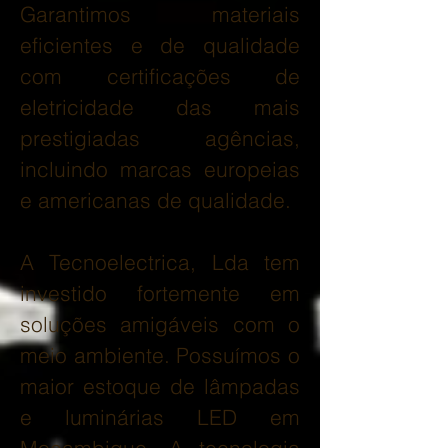
Garantimos materiais
eficientes e de qualidade
com certificações de
eletricidade das mais
prestigiadas agências,
incluindo marcas europeias
e americanas de qualidade.
A Tecnoelectrica, Lda tem
investido fortemente em
soluções amigáveis com o
meio ambiente. Possuímos o
maior estoque de lâmpadas
e luminárias LED em