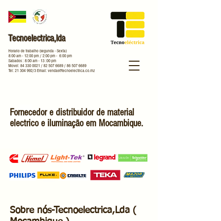
Tecnoelectrica,lda
Horario de trabalho (segunda - Sexta)
8:00 am - 12:00 pm / 2:00 pm - 6:00 pm
Sabados : 8:00 am - 13 :00 pm
Movel:
84 330 0021
/
82 507 6689
/
86 507 6689
Tel:
21 304 992
/3 Email:
vendas@tecnoelectrica.co.mz
Fornecedor e distribuidor de material
electrico e iluminação em Mocambique.
Sobre nós-Tecnoelectrica,Lda (