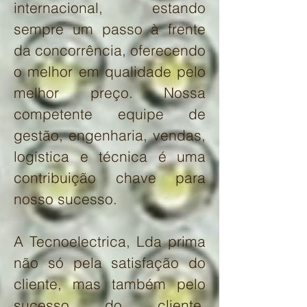
internacional, estando
sempre um passo à frente
da concorrência, oferecendo
o melhor em qualidade pelo
melhor preço. Nossa
competente equipe de
gestão, engenharia, vendas,
logística e técnica é uma
contribuição chave para
nosso sucesso.
A Tecnoelectrica, Lda prima
não só pela satisfação do
cliente, mas também pelo
sucesso do cliente,