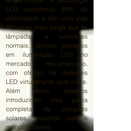
Moçambique. A tecnologia
LED economiza 80% de
eletricidade e tem uma vida
10 vezes mais longa que as
lâmpadas e luminárias
normais. Somos pioneiros
em iluminação LED no
mercado moçambicano,
com ofertas de materiais
LED virtualmente sem limite.
Além disso, estamos
introduzindo uma gama
completa de soluções
solares, incluindo painéis
monocristalinos e